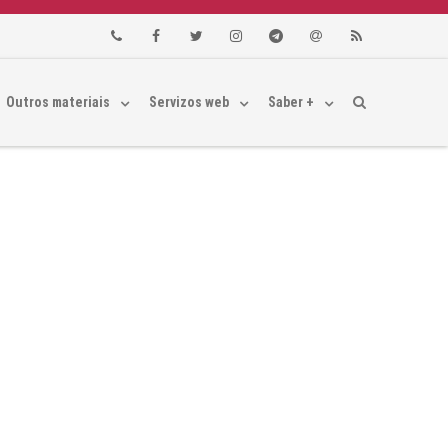
Phone
Facebook
Twitter
Instagram
Telegram
Email
RSS
Outros materiais
Servizos web
Saber +