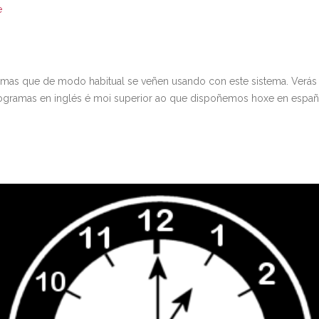
e
amas que de modo habitual se veñen usando con este sistema. Verás
gramas en inglés é moi superior ao que dispoñemos hoxe en españ