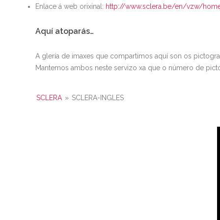
Enlace á web orixinal:
http://www.sclera.be/en/vzw/hom
Aquí atoparás…
A glería de imaxes que compartimos aquí son os pictogr
Mantemos ambos neste servizo xa que o número de picto
SCLERA
»
SCLERA-INGLES