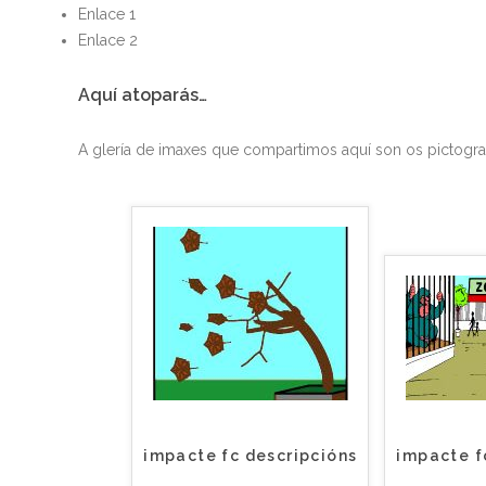
Enlace 1
Enlace 2
Aquí atoparás…
A glería de imaxes que compartimos aquí son os pictogr
impacte fc descripcións
impacte f