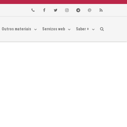
Phone
Facebook
Twitter
Instagram
Telegram
Email
RSS
Outros materiais
Servizos web
Saber +