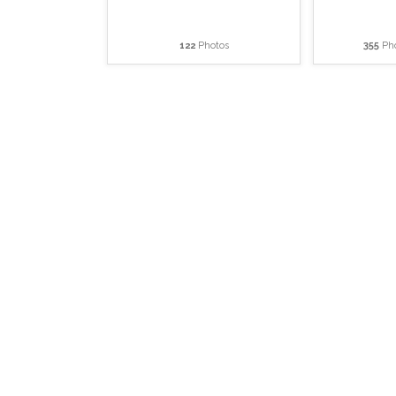
122
Photos
355
Pho