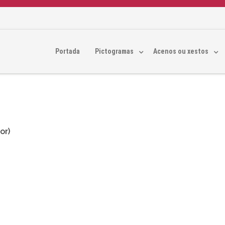
Portada
Pictogramas
Acenos ou xestos
or)