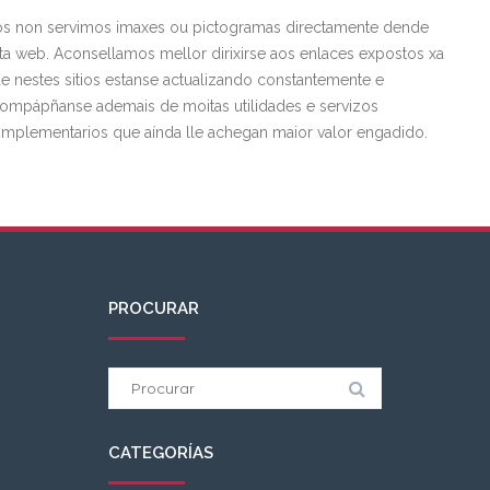
s non servimos imaxes ou pictogramas directamente dende
ta web. Aconsellamos mellor dirixirse aos enlaces expostos xa
e nestes sitios estanse actualizando constantemente e
ompápñanse ademais de moitas utilidades e servizos
mplementarios que aínda lle achegan maior valor engadido.
PROCURAR
Procurar:
CATEGORÍAS