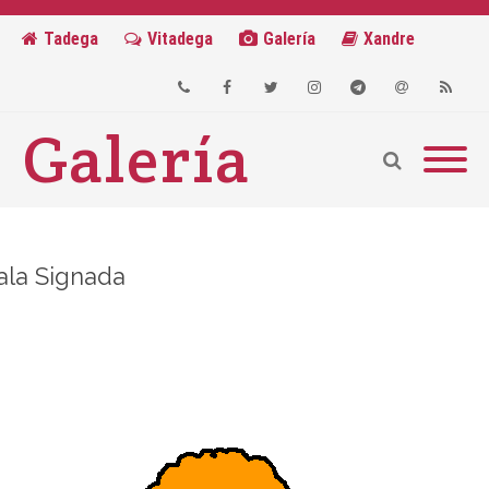
Tadega
Vitadega
Galería
Xandre
Galería
Phone
Facebook
Twitter
Instagram
Telegram
Email
RSS
ala Signada