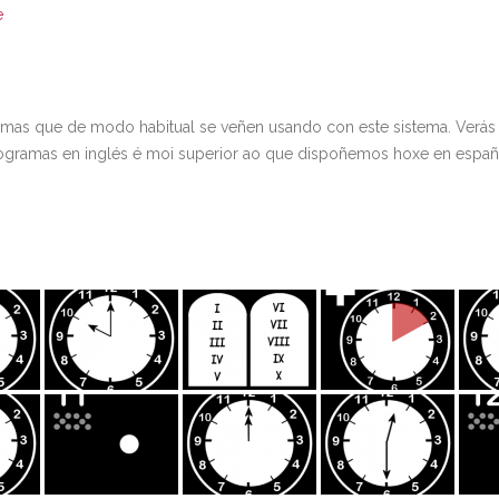
e
amas que de modo habitual se veñen usando con este sistema. Verás
gramas en inglés é moi superior ao que dispoñemos hoxe en españ