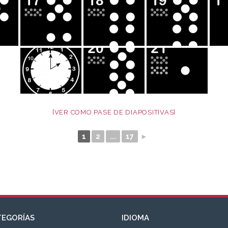
[VER COMO PASE DE DIAPOSITIVAS]
1
2
...
17
►
TEGORÍAS
IDIOMA