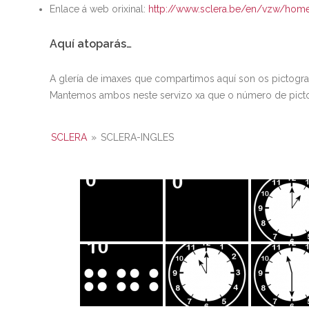
Enlace á web orixinal:
http://www.sclera.be/en/vzw/hom
Aquí atoparás…
A glería de imaxes que compartimos aquí son os pictogr
Mantemos ambos neste servizo xa que o número de picto
SCLERA
»
SCLERA-INGLES