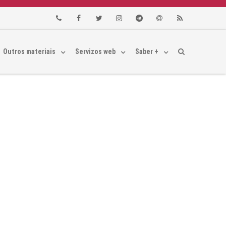
Phone
Facebook
Twitter
Instagram
Telegram
Email
RSS
Outros materiais
Servizos web
Saber +