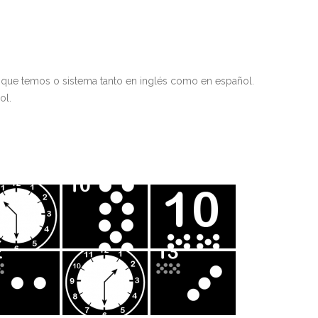
 que temos o sistema tanto en inglés como en español.
ol.